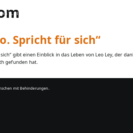
rom
ENSTLEISTUNGEN
PROJEKTE
INKLUSION FÖRDER
. Spricht für sich“
r sich“ gibt einen Einblick in das Leben von Leo Ley, der 
th gefunden hat.
enschen mit Behinderungen.