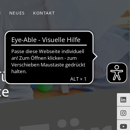
N
NEUES
KONTAKT
r bei Fit für
ce