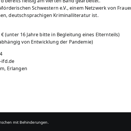
rd bereits fleißig am vierten Band gearbeitet.
n Mörderischen Schwestern e.V., einem Netzwerk von Fraue
n, deutschsprachigen Kriminalliteratur ist.
€ (unter 16 Jahre bitte in Begleitung eines Elternteils)
 abhängig von Entwicklung der Pandemie)
44
-ifd.de
um, Erlangen
enschen mit Behinderungen.